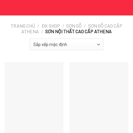
TRANG CHỦ
/
ĐK SHOP
/
SƠN GỖ
/
SƠN GỖ CAO CẤP
ATHENA
/
SƠN NỘI THẤT CAO CẤP ATHENA