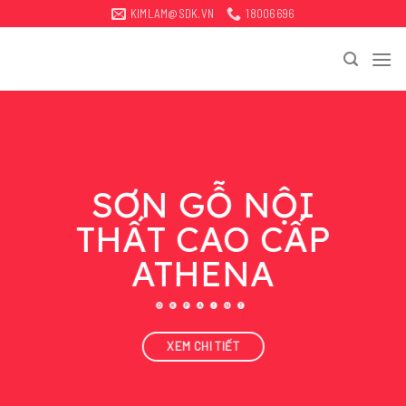
Bỏ
KIMLAM@SDK.VN
18006696
qua
tới
nội
dung
SƠN GỖ NỘI
THẤT CAO CẤP
ATHENA
XEM CHI TIẾT