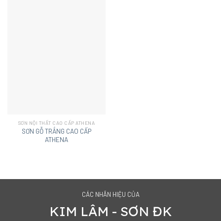
SƠN NỘI THẤT CAO CẤP ATHENA
SƠN GỖ TRẮNG CAO CẤP
ATHENA
CÁC NHÃN HIỆU CỦA
KIM LÂM - SƠN ĐK