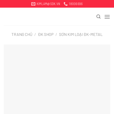
Bỏ
KIMLAM@SDK.VN
18006696
qua
tới
nội
dung
TRANG CHỦ
/
ĐK SHOP
/
SƠN KIM LOẠI ĐK-METAL