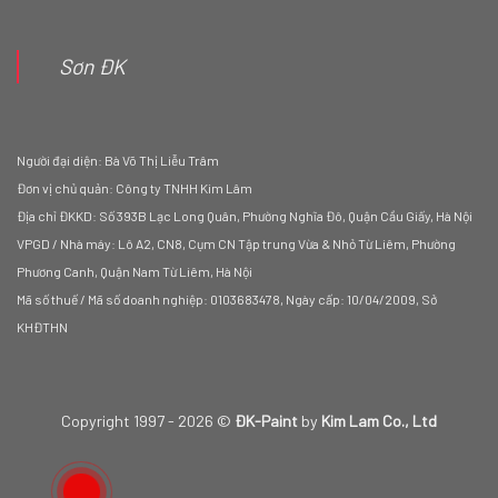
Sơn ĐK
Người đại diện: Bà Võ Thị Liễu Trâm
Đơn vị chủ quản: Công ty TNHH Kim Lâm
Địa chỉ ĐKKD: Số 393B Lạc Long Quân, Phường Nghĩa Đô, Quận Cầu Giấy, Hà Nội
VPGD / Nhà máy: Lô A2, CN8, Cụm CN Tập trung Vừa & Nhỏ Từ Liêm, Phường
Phương Canh, Quận Nam Từ Liêm, Hà Nội
Mã số thuế / Mã số doanh nghiệp: 0103683478, Ngày cấp: 10/04/2009, Sở
KHĐTHN
Copyright 1997 - 2026 ©
ĐK-Paint
by
Kim Lam Co., Ltd