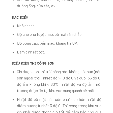
đường ống, cửa sắt, v.v.
ĐẶC ĐIỂM
Khô nhanh.
Độ che phủ tuyệt hảo, bề mặt rắn chắc
Độ bóng cao, bền màu, kháng tia UV.
Bám dính rất tốt.
ĐIỀU KIỆN THI CÔNG SƠN
Chỉ được sơn khi trời nắng ráo, không có mưa (nếu
sơn ngoài trời), nhiệt độ > 10 độ C và dưới 35 độ C,
độ ẩm không khí < 80%, nhiệt độ và độ ẩm môi
trường được đo tại khu vực xung quanh bề mặt.
Nhiệt độ bề mặt cần sơn phải cao hơn nhiệt độ
điểm sương ít nhất 3 độ C. Thi công trong khu vực
kín phải được thông gió tốt để đảm bảo cho quá