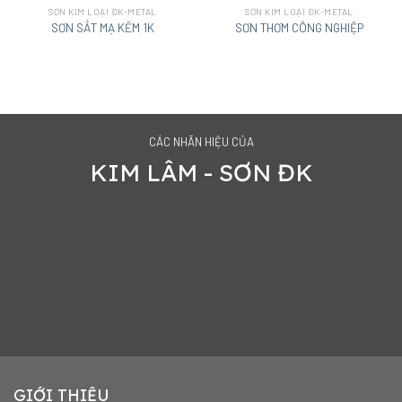
SƠN KIM LOẠI ĐK-METAL
SƠN KIM LOẠI ĐK-METAL
SƠN SẮT MẠ KẼM 1K
SƠN THƠM CÔNG NGHIỆP
CÁC NHÃN HIỆU CỦA
KIM LÂM - SƠN ĐK
GIỚI THIỆU