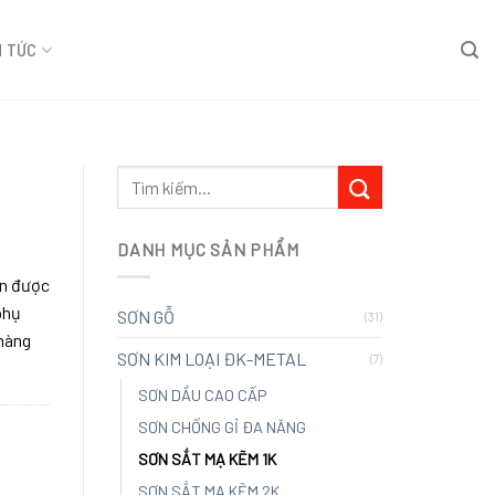
N TỨC
Tìm
kiếm:
DANH MỤC SẢN PHẨM
ần được
phụ
SƠN GỖ
(31)
hàng
SƠN KIM LOẠI ĐK-METAL
(7)
SƠN DẦU CAO CẤP
SƠN CHỐNG GỈ ĐA NĂNG
SƠN SẮT MẠ KẼM 1K
SƠN SẮT MẠ KẼM 2K