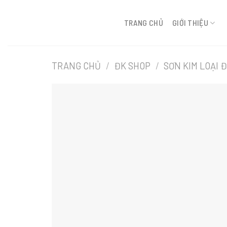
Bỏ
qua
TRANG CHỦ
GIỚI THIỆU
tới
nội
dung
TRANG CHỦ
/
ĐK SHOP
/
SƠN KIM LOẠI 