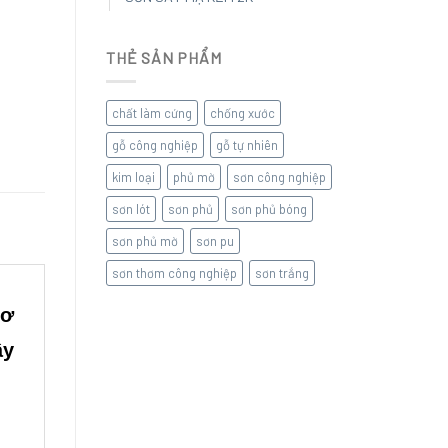
THẺ SẢN PHẨM
chất làm cứng
chống xước
gỗ công nghiệp
gỗ tự nhiên
kim loại
phủ mờ
sơn công nghiệp
sơn lót
sơn phủ
sơn phủ bóng
sơn phủ mờ
sơn pu
sơn thơm công nghiệp
sơn trắng
cơ
ây