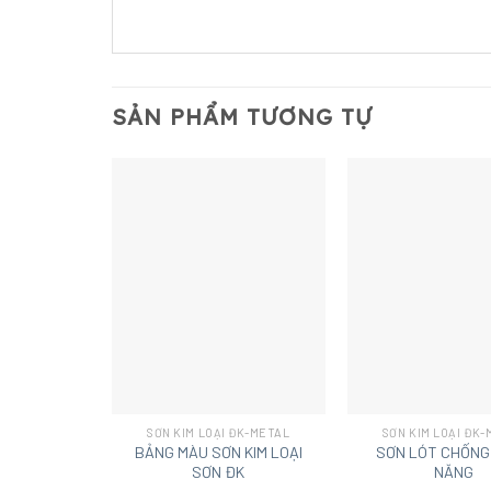
SẢN PHẨM TƯƠNG TỰ
+
+
SƠN KIM LOẠI ĐK-METAL
SƠN KIM LOẠI ĐK
BẢNG MÀU SƠN KIM LOẠI
SƠN LÓT CHỐNG 
SƠN ĐK
NĂNG