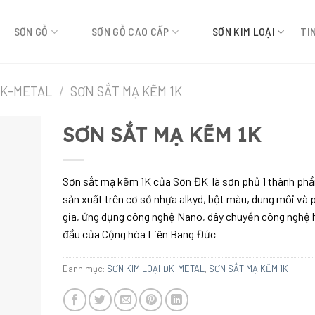
SƠN GỖ
SƠN GỖ CAO CẤP
SƠN KIM LOẠI
TI
ĐK-METAL
/
SƠN SẮT MẠ KẼM 1K
SƠN SẮT MẠ KẼM 1K
Sơn sắt mạ kẽm 1K của Sơn ĐK là sơn phủ 1 thành ph
sản xuất trên cơ sở nhựa alkyd, bột màu, dung môi và 
gia, ứng dụng công nghệ Nano, dây chuyền công nghệ 
đầu của Cộng hòa Liên Bang Đức
Danh mục:
SƠN KIM LOẠI ĐK-METAL
,
SƠN SẮT MẠ KẼM 1K