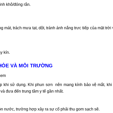
ình khô/đóng rắn.
 mát, trách mưa tạt, dột, tránh ánh nắng trưc tiếp của mặt trời 
y kín.
KHỎE VÀ MÔI TRƯỜNG
ẻ em
p khi sử dụng. Khi phun sơn nên mang kính bảo vệ mắt, khi 
và đưa đến trung tâm y tế gần nhất.
n nước, trường hợp xảy ra sự cố phải thu gom sạch sẽ.