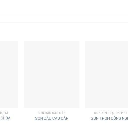
+
+
-METAL
SƠN DẦU CAO CẤP
SƠN KIM LOẠI ĐK-ME
GỈ ĐA
SƠN DẦU CAO CẤP
SƠN THƠM CÔNG NG