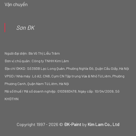
Vận chuyển
Sơn ĐK
Người đại diện: Bà Võ Thị Liễu Trâm
Đơn vị chủ quản: Công ty TNHH Kim Lâm
Địa chỉ ĐKKD: Số 393B Lạc Long Quân, Phường Nghĩa Đô, Quận Cầu Giấy, Hà Nội
VPGD / Nhà máy: Lô A2, CN8, Cụm CN Tập trung Vừa & Nhỏ Từ Liêm, Phường
Phương Canh, Quận Nam Từ Liêm, Hà Nội
Mã số thuế / Mã số doanh nghiệp: 0103683478, Ngày cấp: 10/04/2009, Sở
KHĐTHN
Copyright 1997 - 2026 ©
ĐK-Paint
by
Kim Lam Co., Ltd