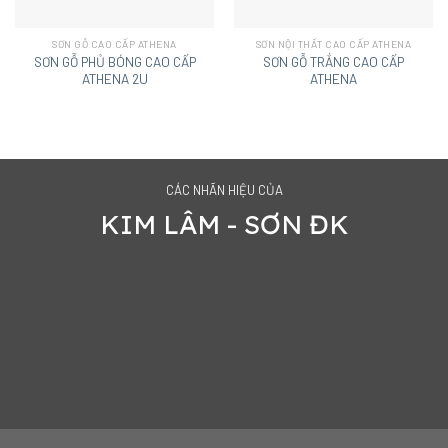
SƠN GỖ CAO CẤP ATHENA
SƠN NỘI THẤT CAO CẤP ATHENA
SƠN GỖ PHỦ BÓNG CAO CẤP
SƠN GỖ TRẮNG CAO CẤP
ATHENA 2U
ATHENA
CÁC NHÃN HIỆU CỦA
KIM LÂM - SƠN ĐK