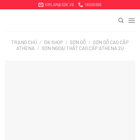
Bỏ
KIMLAM@SDK.VN
18006696
qua
tới
nội
dung
TRANG CHỦ
/
ĐK SHOP
/
SƠN GỖ
/
SƠN GỖ CAO CẤP
ATHENA
/
SƠN NGOẠI THẤT CAO CẤP ATHENA 2U