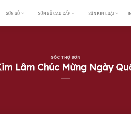
SƠN GỖ
SƠN GỖ CAO CẤP
SƠN KIM LOẠI
TI
GÓC THỢ SƠN
im Lâm Chúc Mừng Ngày Quố