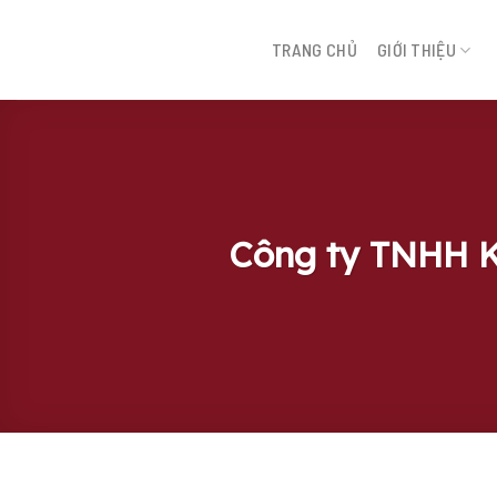
Bỏ
qua
TRANG CHỦ
GIỚI THIỆU
tới
nội
dung
Công ty TNHH K