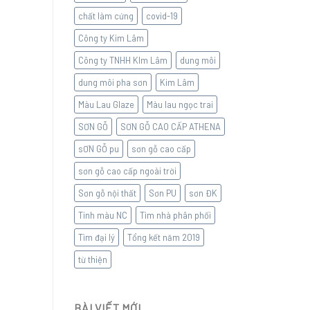
chất làm cứng
covid-19
Công ty Kim Lâm
Công ty TNHH KIm Lâm
dung môi
dung môi pha sơn
Kim Lâm
Màu Lau Glaze
Màu lau ngọc trai
SƠN GỖ
SƠN GỖ CAO CẤP ATHENA
sƠN GỖ pu
sơn gỗ cao cấp
sơn gỗ cao cấp ngoài trời
Sơn gỗ nội thất
Sơn PU
sơn ĐK
Tinh màu NC
Tìm nhà phân phối
Tìm đại lý
Tổng kết năm 2019
từ thiện
BÀI VIẾT MỚI