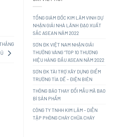
TỔNG GIÁM ĐỐC KIM LÂM VINH DỰ
NHẬN GIẢI NHÀ LÃNH ĐẠO XUẤT
SẮC ASEAN NĂM 2022
 THẮNG
SƠN ĐK VIỆT NAM NHẬN GIẢI
THƯỞNG VÀNG “TOP 10 THƯƠNG
HỦ
HIỆU HÀNG ĐẦU ASEAN NĂM 2022
SƠN ĐK TÀI TRỢ XÂY DỰNG ĐIỂM
TRƯỜNG TÌA DẾ – ĐIỆN BIÊN
THÔNG BÁO THAY ĐỔI MẪU MÃ BAO
BÌ SẢN PHẨM
CÔNG TY TNHH KIM LÂM – DIỄN
TẬP PHÒNG CHÁY CHỮA CHÁY