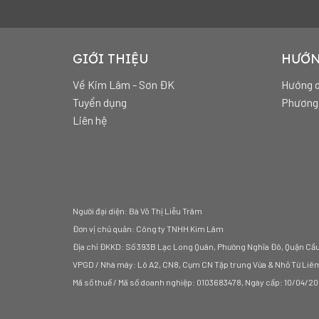
GIỚI THIỆU
HƯỚN
Về Kim Lâm - Sơn ĐK
Hướng d
Tuyển dụng
Phương 
Liên hệ
Người đại diện: Bà Võ Thị Liễu Trâm
Đơn vị chủ quản: Công ty TNHH Kim Lâm
Địa chỉ ĐKKD: Số 393B Lạc Long Quân, Phường Nghĩa Đô, Quận Cầu 
VPGD / Nhà máy: Lô A2, CN8, Cụm CN Tập trung Vừa & Nhỏ Từ Liê
Mã số thuế / Mã số doanh nghiệp: 0103683478, Ngày cấp: 10/04/