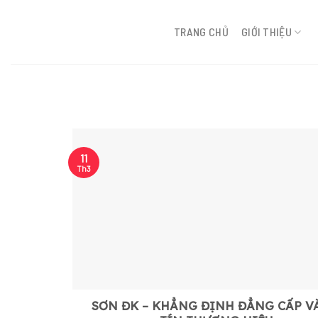
Bỏ
qua
TRANG CHỦ
GIỚI THIỆU
tới
nội
dung
11
Th3
SƠN ĐK – KHẲNG ĐỊNH ĐẲNG CẤP V