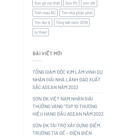
Sơn gỗ nội thất
Sơn PU
sơn ĐK
Tinh màu NC
Tìm nhà phân phối
Tìm đại lý
Tổng kết năm 2019
từ thiện
BÀI VIẾT MỚI
TỔNG GIÁM ĐỐC KIM LÂM VINH DỰ
NHẬN GIẢI NHÀ LÃNH ĐẠO XUẤT
SẮC ASEAN NĂM 2022
SƠN ĐK VIỆT NAM NHẬN GIẢI
THƯỞNG VÀNG “TOP 10 THƯƠNG
HIỆU HÀNG ĐẦU ASEAN NĂM 2022
SƠN ĐK TÀI TRỢ XÂY DỰNG ĐIỂM
TRƯỜNG TÌA DẾ – ĐIỆN BIÊN