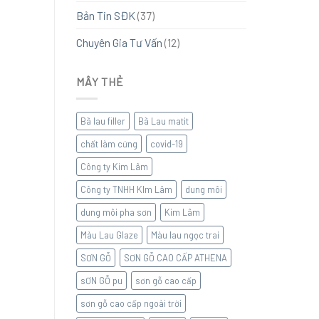
Bản Tin SĐK
(37)
Chuyên Gia Tư Vấn
(12)
MÂY THẺ
Bã lau filler
Bã Lau matit
chất làm cứng
covid-19
Công ty Kim Lâm
Công ty TNHH KIm Lâm
dung môi
dung môi pha sơn
Kim Lâm
Màu Lau Glaze
Màu lau ngọc trai
SƠN GỖ
SƠN GỖ CAO CẤP ATHENA
sƠN GỖ pu
sơn gỗ cao cấp
sơn gỗ cao cấp ngoài trời