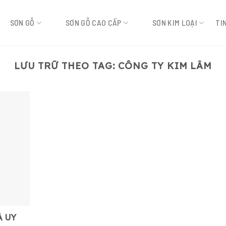
SƠN GỖ
SƠN GỖ CAO CẤP
SƠN KIM LOẠI
TI
LƯU TRỮ THEO TAG:
CÔNG TY KIM LÂM
À UY