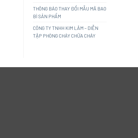
THÔNG BÁO THAY ĐỔI MẪU MÃ BAO
BÌ SẢN PHẨM
CÔNG TY TNHH KIM LÂM – DIỄN
TẬP PHÒNG CHÁY CHỮA CHÁY