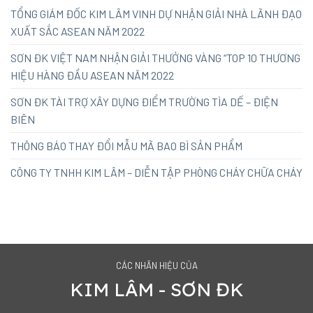
TỔNG GIÁM ĐỐC KIM LÂM VINH DỰ NHẬN GIẢI NHÀ LÃNH ĐẠO
XUẤT SẮC ASEAN NĂM 2022
SƠN ĐK VIỆT NAM NHẬN GIẢI THƯỞNG VÀNG “TOP 10 THƯƠNG
HIỆU HÀNG ĐẦU ASEAN NĂM 2022
SƠN ĐK TÀI TRỢ XÂY DỰNG ĐIỂM TRƯỜNG TÌA DẾ – ĐIỆN
BIÊN
THÔNG BÁO THAY ĐỔI MẪU MÃ BAO BÌ SẢN PHẨM
CÔNG TY TNHH KIM LÂM – DIỄN TẬP PHÒNG CHÁY CHỮA CHÁY
CÁC NHÃN HIỆU CỦA
KIM LÂM - SƠN ĐK