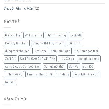
Chuyên Gia Tư Vấn
(12)
MÂY THẺ
Bã lau filler
Bã Lau matit
chất làm cứng
covid-19
Công ty Kim Lâm
Công ty TNHH KIm Lâm
dung môi
dung môi pha sơn
Kim Lâm
Màu Lau Glaze
Màu lau ngọc trai
SƠN GỖ
SƠN GỖ CAO CẤP ATHENA
sƠN GỖ pu
sơn gỗ cao cấp
sơn gỗ cao cấp ngoài trời
Sơn gỗ nội thất
Sơn PU
sơn ĐK
Tinh màu NC
Tìm nhà phân phối
Tìm đại lý
Tổng kết năm 2019
từ thiện
BÀI VIẾT MỚI