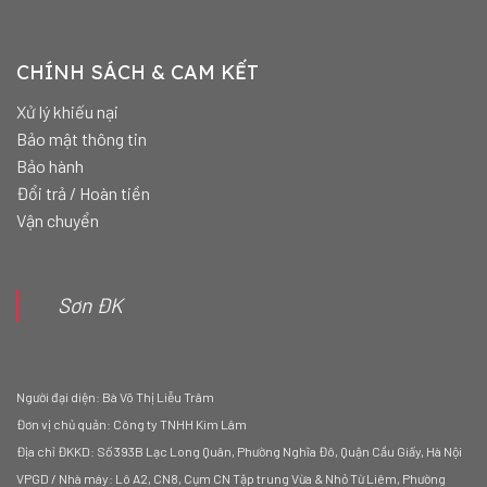
CHÍNH SÁCH & CAM KẾT
Xử lý khiếu nại
Bảo mật thông tin
Bảo hành
Đổi trả / Hoàn tiền
Vận chuyển
Sơn ĐK
Người đại diện: Bà Võ Thị Liễu Trâm
Đơn vị chủ quản: Công ty TNHH Kim Lâm
Địa chỉ ĐKKD: Số 393B Lạc Long Quân, Phường Nghĩa Đô, Quận Cầu Giấy, Hà Nội
VPGD / Nhà máy: Lô A2, CN8, Cụm CN Tập trung Vừa & Nhỏ Từ Liêm, Phường