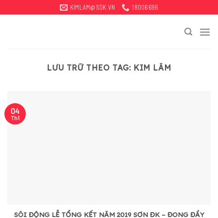
Bỏ
KIMLAM@SDK.VN
18006696
qua
tới
nội
dung
LƯU TRỮ THEO TAG:
KIM LÂM
04
Th1
SÔI ĐỘNG LỄ TỔNG KẾT NĂM 2019 SƠN ĐK – ĐONG ĐẦY