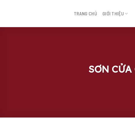
Bỏ
qua
TRANG CHỦ
GIỚI THIỆU
tới
nội
dung
SƠN CỬA