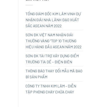
TỔNG GIÁM ĐỐC KIM LÂM VINH DỰ
NHẬN GIẢI NHÀ LÃNH ĐẠO XUẤT
SẮC ASEAN NĂM 2022
SƠN ĐK VIỆT NAM NHẬN GIẢI
THƯỞNG VÀNG “TOP 10 THƯƠNG
HIỆU HÀNG ĐẦU ASEAN NĂM 2022
SƠN ĐK TÀI TRỢ XÂY DỰNG ĐIỂM
TRƯỜNG TÌA DẾ – ĐIỆN BIÊN
THÔNG BÁO THAY ĐỔI MẪU MÃ BAO
BÌ SẢN PHẨM
CÔNG TY TNHH KIM LÂM – DIỄN
TẬP PHÒNG CHÁY CHỮA CHÁY