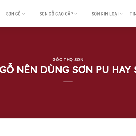
SƠN GỖ
SƠN GỖ CAO CẤP
SƠN KIM LOẠI
TI
GÓC THỢ SƠN
 GỖ NÊN DÙNG SƠN PU HAY 