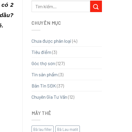
 có 2
 dầu?
CHUYÊN MỤC
é.
Chưa được phân loại
(4)
Tiêu điểm
(3)
Góc thợ sơn
(127)
Tin sản phẩm
(3)
Bản Tin SĐK
(37)
Chuyên Gia Tư Vấn
(12)
MÂY THẺ
Bã lau filler
Bã Lau matit