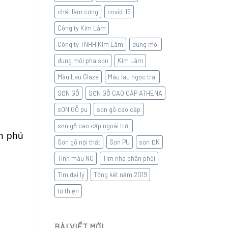
chất làm cứng
covid-19
Công ty Kim Lâm
Công ty TNHH KIm Lâm
dung môi
dung môi pha sơn
Kim Lâm
Màu Lau Glaze
Màu lau ngọc trai
SƠN GỖ
SƠN GỖ CAO CẤP ATHENA
sƠN GỖ pu
sơn gỗ cao cấp
sơn gỗ cao cấp ngoài trời
ơn phủ
Sơn gỗ nội thất
Sơn PU
sơn ĐK
Tinh màu NC
Tìm nhà phân phối
Tìm đại lý
Tổng kết năm 2019
từ thiện
BÀI VIẾT MỚI