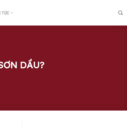
N TỨC
SƠN DẦU?