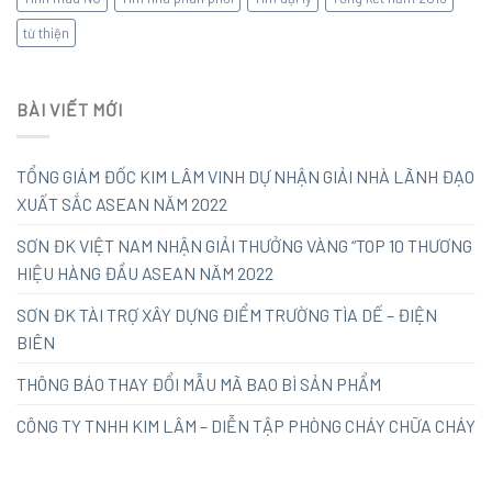
từ thiện
BÀI VIẾT MỚI
TỔNG GIÁM ĐỐC KIM LÂM VINH DỰ NHẬN GIẢI NHÀ LÃNH ĐẠO
XUẤT SẮC ASEAN NĂM 2022
SƠN ĐK VIỆT NAM NHẬN GIẢI THƯỞNG VÀNG “TOP 10 THƯƠNG
HIỆU HÀNG ĐẦU ASEAN NĂM 2022
SƠN ĐK TÀI TRỢ XÂY DỰNG ĐIỂM TRƯỜNG TÌA DẾ – ĐIỆN
BIÊN
THÔNG BÁO THAY ĐỔI MẪU MÃ BAO BÌ SẢN PHẨM
CÔNG TY TNHH KIM LÂM – DIỄN TẬP PHÒNG CHÁY CHỮA CHÁY