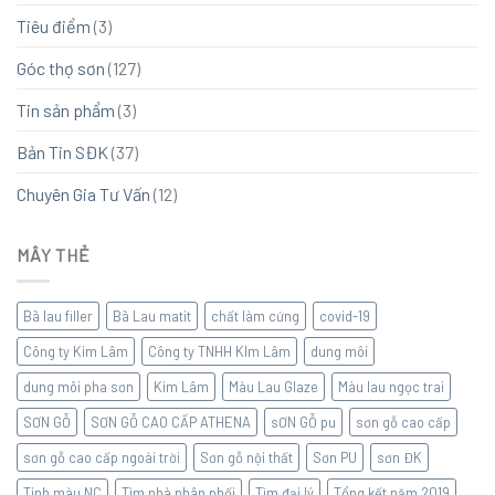
Tiêu điểm
(3)
Góc thợ sơn
(127)
Tin sản phẩm
(3)
Bản Tin SĐK
(37)
Chuyên Gia Tư Vấn
(12)
MÂY THẺ
Bã lau filler
Bã Lau matit
chất làm cứng
covid-19
Công ty Kim Lâm
Công ty TNHH KIm Lâm
dung môi
dung môi pha sơn
Kim Lâm
Màu Lau Glaze
Màu lau ngọc trai
SƠN GỖ
SƠN GỖ CAO CẤP ATHENA
sƠN GỖ pu
sơn gỗ cao cấp
sơn gỗ cao cấp ngoài trời
Sơn gỗ nội thất
Sơn PU
sơn ĐK
Tinh màu NC
Tìm nhà phân phối
Tìm đại lý
Tổng kết năm 2019