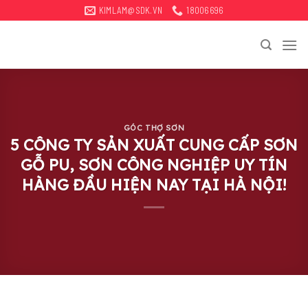
Bỏ
KIMLAM@SDK.VN
18006696
qua
tới
nội
dung
GÓC THỢ SƠN
5 CÔNG TY SẢN XUẤT CUNG CẤP SƠN
GỖ PU, SƠN CÔNG NGHIỆP UY TÍN
HÀNG ĐẦU HIỆN NAY TẠI HÀ NỘI!