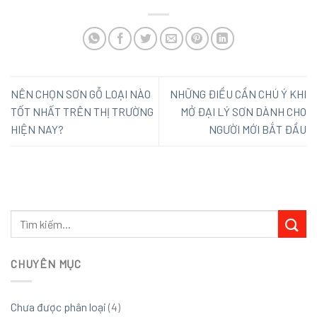
NÊN CHỌN SƠN GỖ LOẠI NÀO
NHỮNG ĐIỀU CẦN CHÚ Ý KHI
TỐT NHẤT TRÊN THỊ TRƯỜNG
MỞ ĐẠI LÝ SƠN DÀNH CHO
HIỆN NAY?
NGƯỜI MỚI BẮT ĐẦU
CHUYÊN MỤC
Chưa được phân loại
(4)