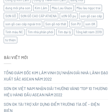
Công ty Kim Lâm
Công ty TNHH KIm Lâm
dung môi
dung môi pha sơn
Kim Lâm
Màu Lau Glaze
Màu lau ngọc trai
SƠN GỖ
SƠN GỖ CAO CẤP ATHENA
sƠN GỖ pu
sơn gỗ cao cấp
sơn gỗ cao cấp ngoài trời
Sơn gỗ nội thất
Sơn PU
sơn ĐK
Tinh màu NC
Tìm nhà phân phối
Tìm đại lý
Tổng kết năm 2019
từ thiện
BÀI VIẾT MỚI
TỔNG GIÁM ĐỐC KIM LÂM VINH DỰ NHẬN GIẢI NHÀ LÃNH ĐẠO
XUẤT SẮC ASEAN NĂM 2022
SƠN ĐK VIỆT NAM NHẬN GIẢI THƯỞNG VÀNG “TOP 10 THƯƠNG
HIỆU HÀNG ĐẦU ASEAN NĂM 2022
SƠN ĐK TÀI TRỢ XÂY DỰNG ĐIỂM TRƯỜNG TÌA DẾ – ĐIỆN
BIÊN