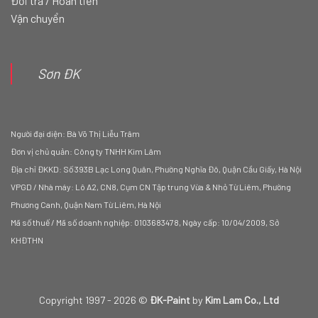
Đổi trả / Hoàn tiền
Vận chuyển
Sơn ĐK
Người đại diện: Bà Võ Thị Liễu Trâm
Đơn vị chủ quản: Công ty TNHH Kim Lâm
Địa chỉ ĐKKD: Số 393B Lạc Long Quân, Phường Nghĩa Đô, Quận Cầu Giấy, Hà Nội
VPGD / Nhà máy: Lô A2, CN8, Cụm CN Tập trung Vừa & Nhỏ Từ Liêm, Phường
Phương Canh, Quận Nam Từ Liêm, Hà Nội
Mã số thuế / Mã số doanh nghiệp: 0103683478, Ngày cấp: 10/04/2009, Sở
KHĐTHN
Copyright 1997 - 2026 ©
ĐK-Paint
by
Kim Lam Co., Ltd