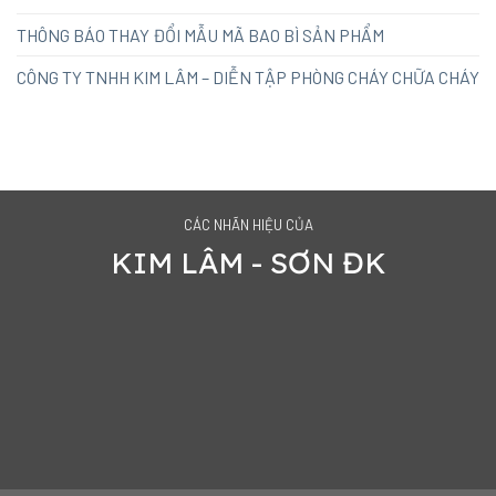
THÔNG BÁO THAY ĐỔI MẪU MÃ BAO BÌ SẢN PHẨM
CÔNG TY TNHH KIM LÂM – DIỄN TẬP PHÒNG CHÁY CHỮA CHÁY
CÁC NHÃN HIỆU CỦA
KIM LÂM - SƠN ĐK