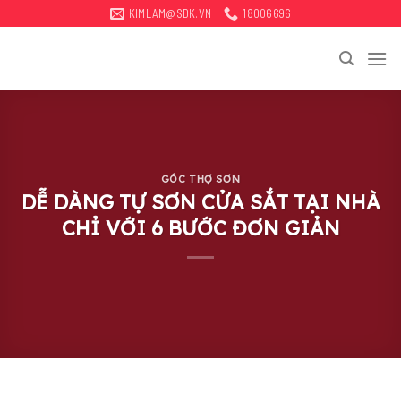
Bỏ
KIMLAM@SDK.VN
18006696
qua
tới
nội
dung
GÓC THỢ SƠN
DỄ DÀNG TỰ SƠN CỬA SẮT TẠI NHÀ
CHỈ VỚI 6 BƯỚC ĐƠN GIẢN