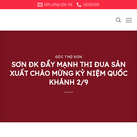
Bỏ
KIMLAM@SDK.VN
18006696
qua
tới
nội
dung
GÓC THỢ SƠN
SƠN ĐK ĐẨY MẠNH THI ĐUA SẢN
XUẤT CHÀO MỪNG KỶ NIỆM QUỐC
KHÁNH 2/9