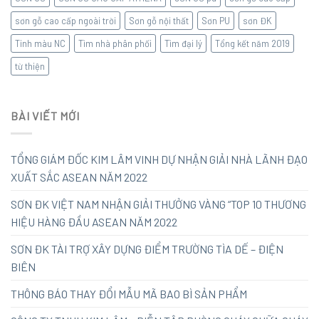
sơn gỗ cao cấp ngoài trời
Sơn gỗ nội thất
Sơn PU
sơn ĐK
Tinh màu NC
Tìm nhà phân phối
Tìm đại lý
Tổng kết năm 2019
từ thiện
BÀI VIẾT MỚI
TỔNG GIÁM ĐỐC KIM LÂM VINH DỰ NHẬN GIẢI NHÀ LÃNH ĐẠO
XUẤT SẮC ASEAN NĂM 2022
SƠN ĐK VIỆT NAM NHẬN GIẢI THƯỞNG VÀNG “TOP 10 THƯƠNG
HIỆU HÀNG ĐẦU ASEAN NĂM 2022
SƠN ĐK TÀI TRỢ XÂY DỰNG ĐIỂM TRƯỜNG TÌA DẾ – ĐIỆN
BIÊN
THÔNG BÁO THAY ĐỔI MẪU MÃ BAO BÌ SẢN PHẨM