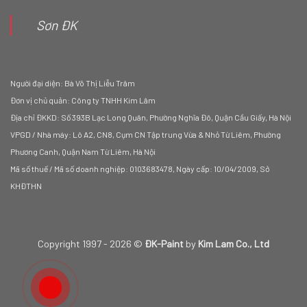
Sơn ĐK
Người đại diện: Bà Võ Thị Liễu Trâm
Đơn vị chủ quản: Công ty TNHH Kim Lâm
Địa chỉ ĐKKD: Số 393B Lạc Long Quân, Phường Nghĩa Đô, Quận Cầu Giấy, Hà Nội
VPGD / Nhà máy: Lô A2, CN8, Cụm CN Tập trung Vừa & Nhỏ Từ Liêm, Phường
Phương Canh, Quận Nam Từ Liêm, Hà Nội
Mã số thuế / Mã số doanh nghiệp: 0103683478, Ngày cấp: 10/04/2009, Sở
KHĐTHN
Copyright 1997 - 2026 ©
ĐK-Paint
by
Kim Lam Co., Ltd