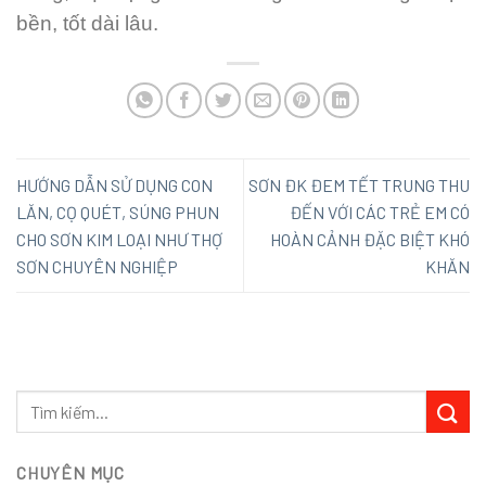
bền, tốt dài lâu.
HƯỚNG DẪN SỬ DỤNG CON
SƠN ĐK ĐEM TẾT TRUNG THU
LĂN, CỌ QUÉT, SÚNG PHUN
ĐẾN VỚI CÁC TRẺ EM CÓ
CHO SƠN KIM LOẠI NHƯ THỢ
HOÀN CẢNH ĐẶC BIỆT KHÓ
SƠN CHUYÊN NGHIỆP
KHĂN
CHUYÊN MỤC