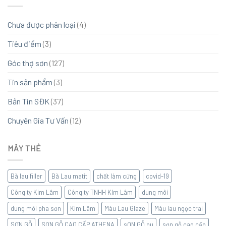
Chưa được phân loại
(4)
Tiêu điểm
(3)
Góc thợ sơn
(127)
Tin sản phẩm
(3)
Bản Tin SĐK
(37)
Chuyên Gia Tư Vấn
(12)
MÂY THẺ
Bã lau filler
Bã Lau matit
chất làm cứng
covid-19
Công ty Kim Lâm
Công ty TNHH KIm Lâm
dung môi
dung môi pha sơn
Kim Lâm
Màu Lau Glaze
Màu lau ngọc trai
SƠN GỖ
SƠN GỖ CAO CẤP ATHENA
sƠN GỖ pu
sơn gỗ cao cấp