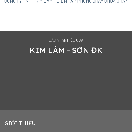
CÔNG TY TNHH KIM LÂM – DIỄN TẬP PHÒNG CHÁY CHỮA CHÁY
CÁC NHÃN HIỆU CỦA
KIM LÂM - SƠN ĐK
GIỚI THIỆU