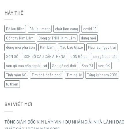
MÂY THẺ
Bã lau filler
Bã Lau matit
chất làm cứng
covid-19
Công ty Kim Lâm
Công ty TNHH KIm Lâm
dung môi
dung môi pha sơn
Kim Lâm
Màu Lau Glaze
Màu lau ngọc trai
SƠN GỖ
SƠN GỖ CAO CẤP ATHENA
sƠN GỖ pu
sơn gỗ cao cấp
sơn gỗ cao cấp ngoài trời
Sơn gỗ nội thất
Sơn PU
sơn ĐK
Tinh màu NC
Tìm nhà phân phối
Tìm đại lý
Tổng kết năm 2019
từ thiện
BÀI VIẾT MỚI
TỔNG GIÁM ĐỐC KIM LÂM VINH DỰ NHẬN GIẢI NHÀ LÃNH ĐẠO
XUẤT SẮC ASEAN NĂM 2022