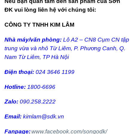
Nếu bạn quan tấm đến sản phẩm của Sơn
ĐK vui lòng liên hệ với chúng tôi:
CÔNG TY TNHH KIM LÂM
Nhà máy/văn phòng:
Lô A2 – CN8 Cụm CN tập
trung vừa và nhỏ Từ Liêm, P. Phương Canh, Q.
Nam Từ Liêm, TP Hà Nội
Điện thoại:
024 3646 1199
Hotline:
1800-6696
Zalo:
090.258.2222
Email:
kimlam@sdk.vn
Fanpage:
www.facebook.com/songodk/