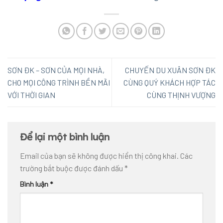
SƠN ĐK – SƠN CỦA MỌI NHÀ,
CHUYẾN DU XUÂN SƠN ĐK
CHO MỌI CÔNG TRÌNH BỀN MÃI
CÙNG QUÝ KHÁCH HỢP TÁC
VỚI THỜI GIAN
CÙNG THỊNH VƯỢNG
Để lại một bình luận
Email của bạn sẽ không được hiển thị công khai.
Các
trường bắt buộc được đánh dấu
*
Bình luận
*