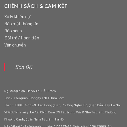
CHÍNH SÁCH & CAM KẾT
Xử lý khiếu nại
Bảo mật thông tin
Bảo hành
Đổi trả / Hoàn tiền
Vận chuyển
Sơn ĐK
Người đại diện: Bà Võ Thị Liễu Trâm
Đơn vị chủ quản: Công ty TNHH Kim Lâm
Địa chỉ ĐKKD: Số 393B Lạc Long Quân, Phường Nghĩa Đô, Quận Cầu Giấy, Hà Nội
VPGD / Nhà máy: Lô A2, CN8, Cụm CN Tập trung Vừa & Nhỏ Từ Liêm, Phường
Phương Canh, Quận Nam Từ Liêm, Hà Nội
Mã số thuế / Mã số doanh nghiệp: 0103683478, Ngày cấp: 10/04/2009, Sở