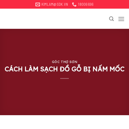
Bỏ
KIMLAM@SDK.VN
18006696
qua
tới
nội
dung
GÓC THỢ SƠN
CÁCH LÀM SẠCH ĐỒ GỖ BỊ NẤM MỐC