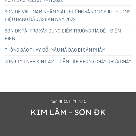
SƠN ĐK VIỆT NAM NHẬN GIẢI THƯỞNG VÀNG “TOP 10 THƯƠNG
HIỆU HÀNG ĐẦU ASEAN NĂM 2022
SƠN ĐK TÀI TRỢ XÂY DỰNG ĐIỂM TRƯỜNG TÌA DẾ – ĐIỆN
BIÊN
THÔNG BÁO THAY ĐỔI MẪU MÃ BAO BÌ SẢN PHẨM
CÔNG TY TNHH KIM LÂM – DIỄN TẬP PHÒNG CHÁY CHỮA CHÁY
CÁC NHÃN HIỆU CỦA
KIM LÂM - SƠN ĐK